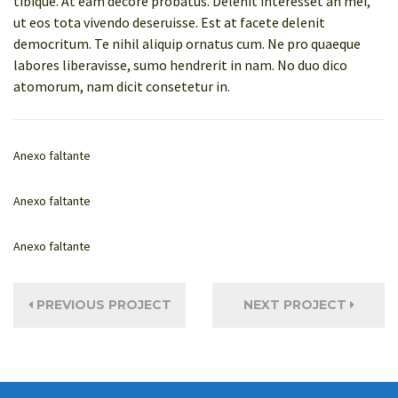
tibique. At eam decore probatus. Delenit interesset an mei,
ut eos tota vivendo deseruisse. Est at facete delenit
democritum. Te nihil aliquip ornatus cum. Ne pro quaeque
labores liberavisse, sumo hendrerit in nam. No duo dico
atomorum, nam dicit consetetur in.
Anexo faltante
Anexo faltante
Anexo faltante
PREVIOUS PROJECT
NEXT PROJECT