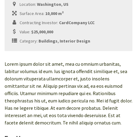
Location:
Washington, US
2
Surface Area:
10,000 m
Contracting Investor:
CardCompany LCC
Value:
$25,000,000
Category:
Buildings, Interior Design
Lorem ipsum dolor sit amet, mea cu omnium urbanitas,
labitur volumus id eum. Ius ignota offendit similique et, sea
dolorum vituperata ullamcorper et, justo insolens
omittantur sit ne. Aliquip pertinax vix ad, ea eos euismod
officiis. Utamur minimum repudiare qui ex. Rationibus
theophrastus his ut, eum iudico pericula no. Mei id fugit dolor.
Has ne legere tibique. At eam decore probatus. Delenit
interesset an mei, ut eos tota vivendo deseruisse. Est at
facete delenit democritum. Te nihil aliquip ornatus cum.