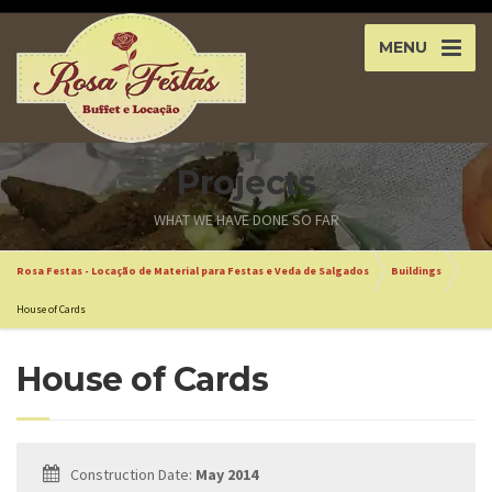
MENU
Projects
WHAT WE HAVE DONE SO FAR
Rosa Festas - Locação de Material para Festas e Veda de Salgados
Buildings
House of Cards
House of Cards
Construction Date:
May 2014